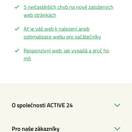
5 nejčastějších chyb na nově založených
web stránkách
Ať je váš web k nalezení aneb
optimalizace webu pro začátečníky
Responzivní web: jak vypadá a proč ho
mít
O společnosti ACTIVE 24
Pro naše zákazníky