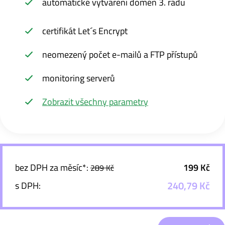
automatické vytváření domén 3. řádu
certifikát Let´s Encrypt
neomezený počet e-mailů a FTP přístupů
monitoring serverů
Zobrazit všechny parametry
bez DPH za měsíc*:
199 Kč
289 Kč
240,79 Kč
s DPH: