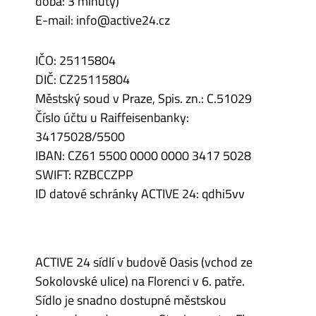
doba: 3 minuty)
E-mail: info@active24.cz
IČO: 25115804
DIČ: CZ25115804
Městský soud v Praze, Spis. zn.: C.51029
Číslo účtu u Raiffeisenbanky:
34175028/5500
IBAN: CZ61 5500 0000 0000 3417 5028
SWIFT: RZBCCZPP
ID datové schránky ACTIVE 24: qdhi5vv
ACTIVE 24 sídlí v budově Oasis (vchod ze
Sokolovské ulice) na Florenci v 6. patře.
Sídlo je snadno dostupné městskou