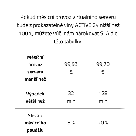
Pokud měsíční provoz virtuálního serveru
bude z prokazatelné viny ACTIVE 24 nižší než
100 %, můžete vůči nám nárokovat SLA dle
této tabulky:
Měsíční
99,93
99,70
98
provoz
serveru
%
%
menší než
32
128
5
Výpadek
větší než
min
min
m
Sleva z
5 %
20 %
40
měsíčního
paušálu