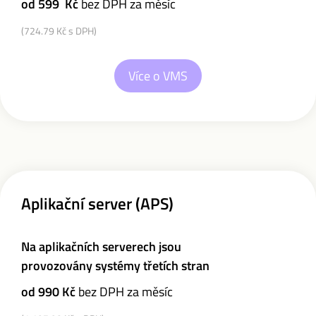
od 599
Kč
bez DPH za měsíc
(724.79 Kč s DPH)
Více o VMS
Aplikační server (APS)
Na aplikačních serverech jsou
provozovány systémy třetích stran
od 990
Kč
bez DPH za měsíc