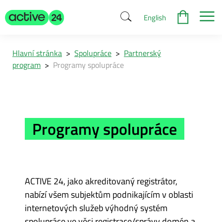
English
Hlavní stránka
>
Spolupráce
>
Partnerský
program
>
Programy spolupráce
Programy spolupráce
ACTIVE 24, jako akreditovaný registrátor,
nabízí všem subjektům podnikajícím v oblasti
internetových služeb výhodný systém
spolupráce ve věci registrace/správy domén a