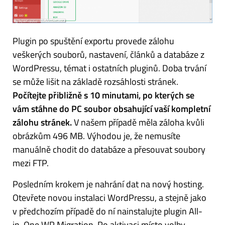
Plugin po spuštění exportu provede zálohu
veškerých souborů, nastavení, článků a databáze z
WordPressu, témat i ostatních pluginů. Doba trvání
se může lišit na základě rozsáhlosti stránek.
Počítejte přibližně s 10 minutami, po kterých se
vám stáhne do PC soubor obsahující vaší kompletní
zálohu stránek.
V našem případě měla záloha kvůli
obrázkům 496 MB. Výhodou je, že nemusíte
manuálně chodit do databáze a přesouvat soubory
mezi FTP.
Posledním krokem je nahrání dat na nový hosting.
Otevřete novou instalaci WordPressu, a stejně jako
v předchozím případě do ní nainstalujte plugin All-
in-One WP Migration. Po aktivaci místo volby