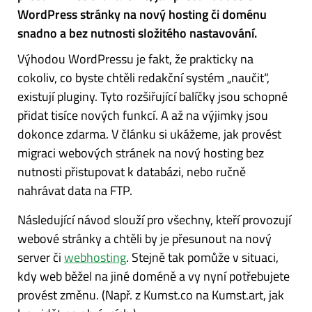
WordPress stránky na nový hosting či doménu
snadno a bez nutnosti složitého nastavování.
Výhodou WordPressu je fakt, že prakticky na
cokoliv, co byste chtěli redakční systém „naučit“,
existují pluginy. Tyto rozšiřující balíčky jsou schopné
přidat tisíce nových funkcí. A až na výjimky jsou
dokonce zdarma. V článku si ukážeme, jak provést
migraci webových stránek na nový hosting bez
nutnosti přistupovat k databázi, nebo ručně
nahrávat data na FTP.
Následující návod slouží pro všechny, kteří provozují
webové stránky a chtěli by je přesunout na nový
server či
webhosting
. Stejně tak pomůže v situaci,
kdy web běžel na jiné doméně a vy nyní potřebujete
provést změnu. (Např. z Kumst.co na Kumst.art, jak