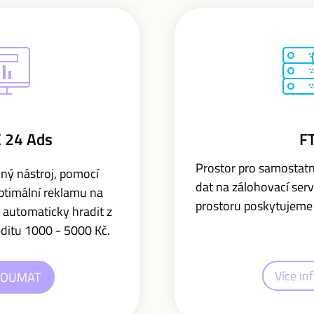
 24 Ads
F
Prostor pro samostatn
ný nástroj, pomocí
dat na zálohovací ser
optimální reklamu na
prostoru poskytujeme 
 automaticky hradit z
ditu 1000 - 5000 Kč.
Více in
KOUMAT