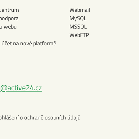
 centrum
Webmail
 podpora
MySQL
bu webu
MSSQL
WebFTP
ý účet na nové platformě
@active24.cz
ohlášení o ochraně osobních údajů