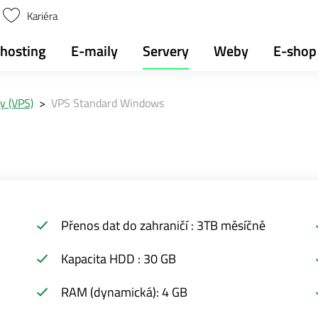
Kariéra
hosting
E-maily
Servery
Weby
E-shop
ry (VPS)
>
VPS Standard Windows
Přenos dat do zahraničí : 3TB měsíčně
Kapacita HDD : 30 GB
RAM (dynamická): 4 GB