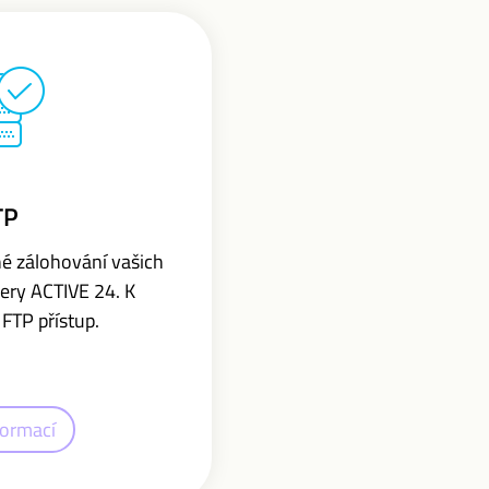
TP
é zálohování vašich
very ACTIVE 24. K
FTP přístup.
formací