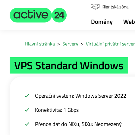
Klientská zóna
Domény
Web
Hlavní stránka
>
Servery
>
Virtuální privátní serve
VPS Standard Windows
Operační systém: Windows Server 2022
Konektivita: 1 Gbps
Přenos dat do NIXu, SIXu: Neomezený