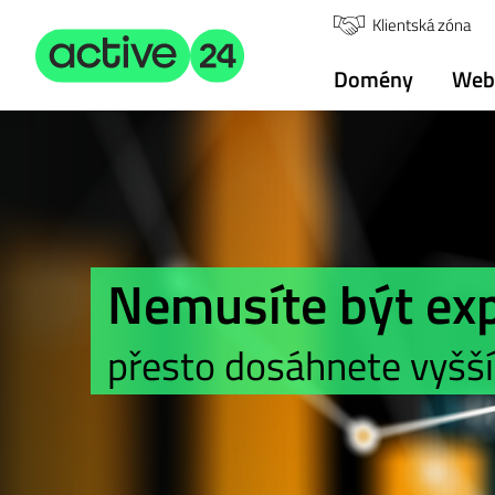
Klientská zóna
Domény
Web
Nemusíte být exp
přesto dosáhnete vyšš