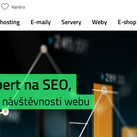
Kariéra
hosting
E-maily
Servery
Weby
E-shop
ert na SEO,
í návštěvnosti webu