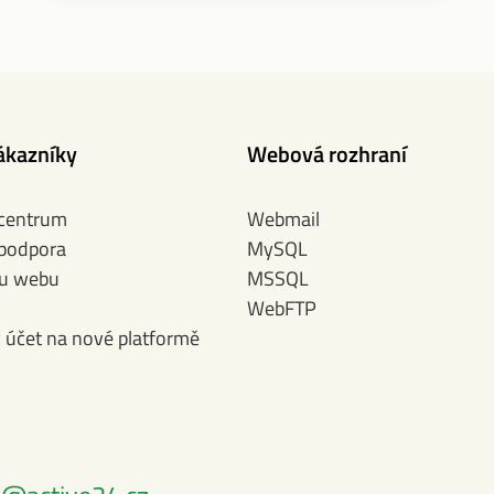
ákazníky
Webová rozhraní
 centrum
Webmail
 podpora
MySQL
bu webu
MSSQL
WebFTP
ý účet na nové platformě