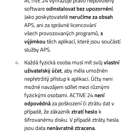
ACTIVE 24 vyhrazuje právo nepovolený
software
odinstalovat bez upozornění
.
Jako poskytovatelé
neručíme za obsah
APS, ani za správné licencování
všech provozovaných programů,
s
výjimkou
těch aplikací, které jsou součástí
služby APS.
Každá fyzická osoba musí mít svůj
vlastní
uživatelský účet
, aby měla umožněn
nepřetržitý přístup k aplikaci. Účty neni
možné navzájem sdílet mezi různými
fyzickými osobami. ACTIVE 24
není
odpovědná
za poškození či ztrátu dat v
případě, že zákazník
ztratí heslo
k
šifrovanému disku. V případě ztráty hesla
jsou data
nenávratně ztracena
.