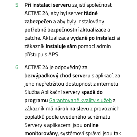
Při instalaci serveru
zajistí společnost
ACTIVE 24, aby byl server
řádně
zabezpečen
a aby byly instalovány
potřebné bezpečnostní aktualizace
a
patche. Aktualizace
vydané po instalaci
si
zákazník
instaluje sám
pomocí admin
přístupu s APS.
ACTIVE 24 je odpovědný za
bezvýpadkový chod serveru
s aplikací, za
jeho nepřetržitou dostupnost z internetu.
Služba Aplikační servery s
padá do
programu
Garantované kvality služeb
a
zákazník má
nárok na slevu
z provozních
poplatků podle uvedeného schématu.
Servery s aplikacemi jsou
online
monitorovány
, systémoví správci jsou tak