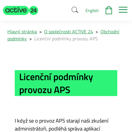
English
Hlavní stránka
>
O společnosti ACTIVE 24
>
Obchodní
podmínky
>
Licenční podmínky provozu APS
Licenční podmínky
provozu APS
I když se o provoz APS starají naši zkušení
administrátoři, podléhá správa aplikací