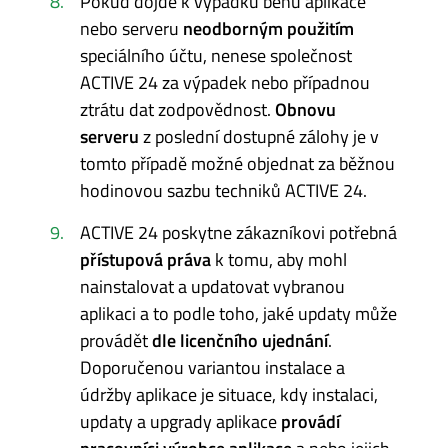
Pokud dojde k výpadku běhu aplikace
nebo serveru
neodborným použitím
speciálního účtu, nenese společnost
ACTIVE 24 za výpadek nebo případnou
ztrátu dat zodpovědnost.
Obnovu
serveru
z poslední dostupné zálohy je v
tomto případě možné objednat za běžnou
hodinovou sazbu techniků ACTIVE 24.
ACTIVE 24 poskytne zákazníkovi potřebná
přístupová práva
k tomu, aby mohl
nainstalovat a updatovat vybranou
aplikaci a to podle toho, jaké updaty může
provádět
dle licenčního ujednání
.
Doporučenou variantou instalace a
údržby aplikace je situace, kdy instalaci,
updaty a upgrady aplikace
provádí