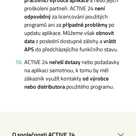
pracovníci výrobce aplikace
a nebo jejich
proškolení partneři. ACTIVE 24
není
odpovědný
za licencování použitých
programů ani za
případné problémy
po
updatu aplikace. Můžeme však
obnovit
data
z poslední dostupné zálohy a
vrátit
APS
do předcházejícího funkčního stavu.
ACTIVE 24
neřeší dotazy
nebo požadavky
na aplikaci samotnou, k tomu by měl
zákazník využít kontakty
od výrobce
nebo distributora
použitého programu.
O společnosti ACTIVE 24