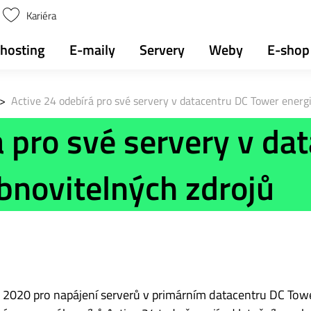
Kariéra
hosting
E-maily
Servery
Weby
E-shop
>
Active 24 odebírá pro své servery v datacentru DC Tower energi
á pro své servery v da
obnovitelných zdrojů
. 2020 pro napájení serverů v primárním datacentru DC Towe