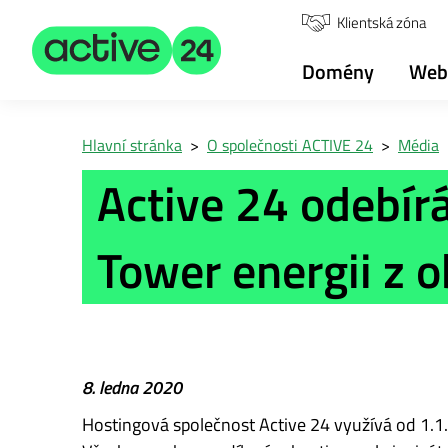
Klientská zóna
Domény
Web
Hlavní stránka
>
O společnosti ACTIVE 24
>
Média
Active 24 odebír
Tower energii z 
8. ledna 2020
Hostingová společnost Active 24 využívá od 1.1