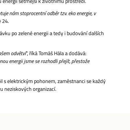
energii šetrnější k životnímu prostředí.
uje nám stoprocentní odběr tzv. eko energie, v
e 24.
ávku po zelené energii a tedy i budování dalších
našem odvětví
“, říká Tomáš Hála a dodává:
ou energii jsme se rozhodli přejít, přestože
obil s elektrickým pohonem, zaměstnanci se každý
ru neziskových organizací.