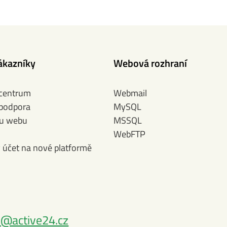
ákazníky
Webová rozhraní
 centrum
Webmail
 podpora
MySQL
bu webu
MSSQL
WebFTP
ý účet na nové platformě
@active24.cz