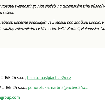
kytovatel webhostingových služeb, na tuzemském trhu působí ví
á řešení.
lečnost, úspěšně podnikající ve Švédsku pod značkou Loopia, v 
služby zákazníkům i v Německu, Velké Británii, Holandsku, No
CTIVE 24 s.r.o.,
hala.tomas@active24.cz
CTIVE 24 s.r.o.,
pohorelicka.martina@active24.cz
iagroup.com