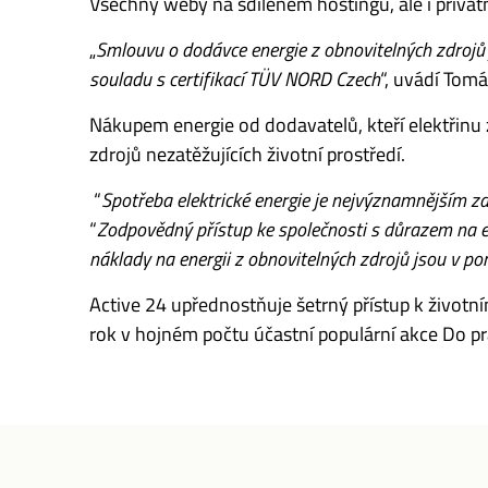
Všechny weby na sdíleném hostingu, ale i privátní
„
Smlouvu o dodávce energie z obnovitelných zdrojů 
souladu s certifikací TÜV NORD Czech
“, uvádí Tom
Nákupem energie od dodavatelů, kteří elektřinu z
zdrojů nezatěžujících životní prostředí.
“
Spotřeba elektrické energie je nejvýznamnějším z
“
Zodpovědný přístup ke společnosti s důrazem na ekol
náklady na energii z obnovitelných zdrojů jsou v po
Active 24 upřednostňuje šetrný přístup k životn
rok v hojném počtu účastní populární akce Do pr