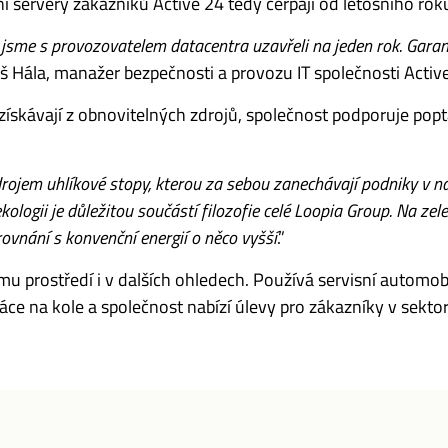
 servery zákazníků Active 24 tedy čerpají od letošního roku 
jsme s provozovatelem datacentra uzavřeli na jeden rok. Garant
áš Hála,
manažer bezpečnosti a provozu IT
společnosti Activ
ískávají z obnovitelných zdrojů, společnost podporuje popt
drojem uhlíkové stopy, kterou za sebou zanechávají podniky v 
ogii je důležitou součástí filozofie celé Loopia Group. Na zelen
rovnání s konvenční energií o něco vyšší
.”
ímu prostředí i v dalších ohledech. Používá servisní autom
áce na kole a společnost nabízí úlevy pro zákazníky v sekto