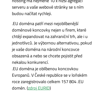
hosting má nejméně 10 x nižší agregaci
serveru a vaše webové stránky se s ním
budou načítat rychleji.
.EU doména patří mezi nejoblíbenější
doménové koncovky nejen u firem, které
chtějí expandovat na zahraniční trh, ale i u
jednotlivců. Je výbornou alternativou, pokud
je vaše doména na národní koncovce
obsazená a nebo se chcete pojistit před
nekalou konkurencí.
.EU doména je oblíbenou koncovkou
Evropanů. V České republice se v loňském
roce zaregistrovalo celkem 157 804 .EU
domén. (
zdroj EURID
)