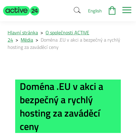
English
Hlavní stránka
>
O společnosti ACTIVE
24
>
Média
>
Doména .EU v akci a bezpečný a rychlý
hosting za zaváděcí ceny
Doména .EU v akci a
bezpečný a rychlý
hosting za zaváděcí
ceny