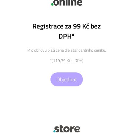
Registrace za 99 Kč bez
DPH*
Pro obnovu platí cena dle standardního ceníku.
*(
119,79 Kč s DPH
)
Objednat