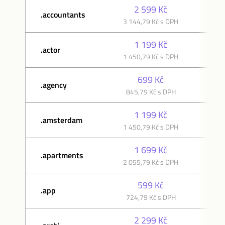
2 599 Kč
.accountants
3 144,79 Kč s DPH
3 
1 199 Kč
.actor
1 450,79 Kč s DPH
1 
699 Kč
.agency
845,79 Kč s DPH
84
1 199 Kč
.amsterdam
1 450,79 Kč s DPH
1 
1 699 Kč
.apartments
2 055,79 Kč s DPH
2 
599 Kč
.app
724,79 Kč s DPH
72
2 299 Kč