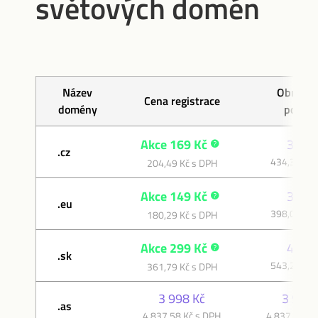
světových domén
Název
Obnovov
Cena registrace
domény
poplat
Akce 169 Kč
359 K
.cz
434,39 Kč 
204,49 Kč s DPH
Akce 149 Kč
329 K
.eu
398,09 Kč 
180,29 Kč s DPH
Akce 299 Kč
449 K
.sk
543,29 Kč 
361,79 Kč s DPH
3 998 Kč
3 998 
.as
4 837,58 Kč s DPH
4 837,58 Kč