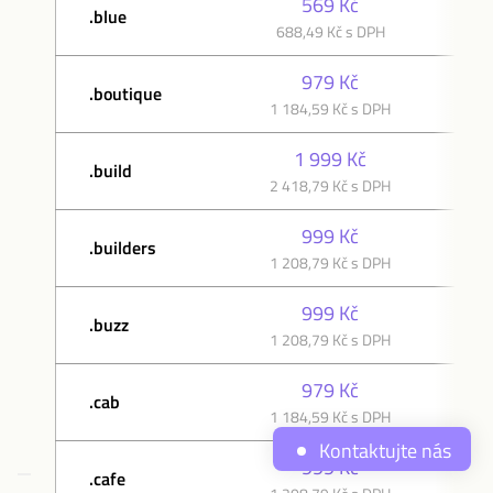
569 Kč
.blue
688,49 Kč s DPH
68
979 Kč
.boutique
1 184,59 Kč s DPH
1 
1 999 Kč
.build
2 418,79 Kč s DPH
2 
999 Kč
.builders
1 208,79 Kč s DPH
1 
999 Kč
.buzz
1 208,79 Kč s DPH
1 
979 Kč
.cab
1 184,59 Kč s DPH
1 
Kontaktujte nás
999 Kč
.cafe