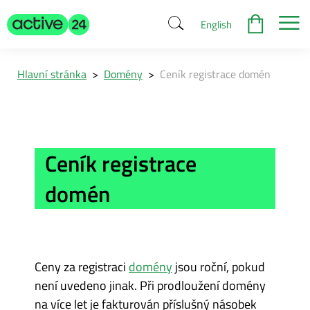
English
Hlavní stránka
>
Domény
>
Ceník registrace domén
Ceník registrace
domén
Ceny za registraci
domény
jsou roční, pokud
není uvedeno jinak. Při prodloužení domény
na více let je fakturován příslušný násobek