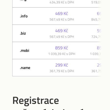
434,39 Kč s DPH
519,09 Kč s
469 Kč
699 Kč
.info
567,49 Kč s DPH
845,79 Kč s
469 Kč
599 Kč
.biz
567,49 Kč s DPH
724,79 Kč s
859 Kč
859 Kč
.mobi
1 039,39 Kč s DPH
1 039,39 Kč 
299 Kč
299 Kč
.name
361,79 Kč s DPH
361,79 Kč s
Registrace