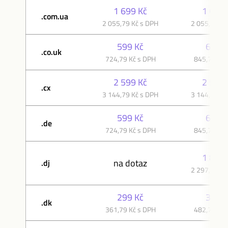
1 699 Kč
1 699 
.com.ua
2 055,79 Kč s DPH
2 055,79 Kč
599 Kč
699 K
.co.uk
724,79 Kč s DPH
845,79 Kč 
2 599 Kč
2 599 
.cx
3 144,79 Kč s DPH
3 144,79 Kč
599 Kč
699 K
.de
724,79 Kč s DPH
845,79 Kč 
1 899 
na dotaz
.dj
2 297,79 Kč
299 Kč
399 K
.dk
361,79 Kč s DPH
482,79 Kč 