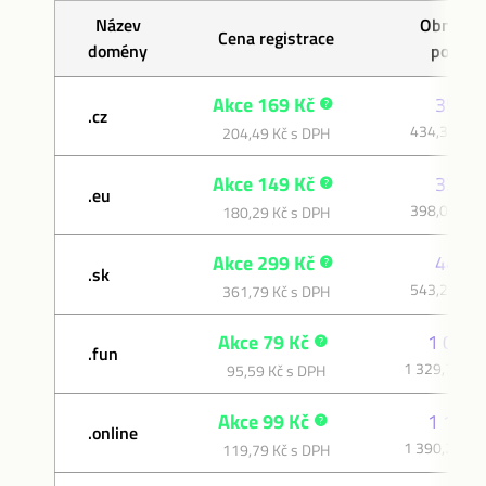
Název
Obnovov
Cena registrace
domény
poplat
Akce 169 Kč
359 K
.cz
434,39 Kč 
204,49 Kč s DPH
Akce 149 Kč
329 K
.eu
398,09 Kč 
180,29 Kč s DPH
Akce 299 Kč
449 K
.sk
543,29 Kč 
361,79 Kč s DPH
Akce 79 Kč
1 099 
.fun
1 329,79 Kč
95,59 Kč s DPH
Akce 99 Kč
1 149 
.online
1 390,29 Kč
119,79 Kč s DPH