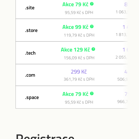
Akce 79 Kč
879 K
.site
1 063,59 Kč
95,59 Kč s DPH
Akce 99 Kč
1 499 
.store
1 813,79 Kč
119,79 Kč s DPH
Akce 129 Kč
1 699 
.tech
2 055,79 Kč
156,09 Kč s DPH
299 Kč
419 K
.com
361,79 Kč s DPH
506,99 Kč 
Akce 79 Kč
799 K
.space
966,79 Kč 
95,59 Kč s DPH
Registrace